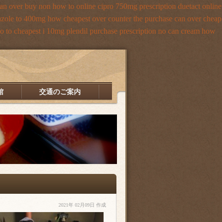
can over
buy non how to online cipro 750mg prescription
duetact online
zole to 400mg how cheapest over counter the purchase
can over cheap
o to
cheapest i 10mg plendil purchase prescription no can
cream how
館
交通のご案内
2021年 02月09日 作成