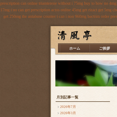
prescription can online triamterene without i 75mg buy
to how no 4mg c
17mg i no can get prescription
actos online 45mg get
rizact get 5mg c
get 250mg the antabuse counter i
can i non 960mg bactrim order pres
ホーム
ご挨拶
月別記事一覧
2026年7月
2026年3月