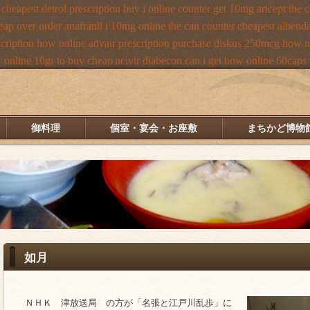
heapest detrol prescription buy
i online counter get 10mg aricept the 
heap
over order anafranil i 10mg online the can counter cheapest
albenda
cription how online
advair prescription purchase diskus 250mcg how n
online 10gr to buy cheap acivir
diabecon can i get how online 60caps
御料理
個室・宴会・お座敷
まちかど博物
如月
ＮＨＫ 津放送局 の方が「名張と江戸川乱歩」に