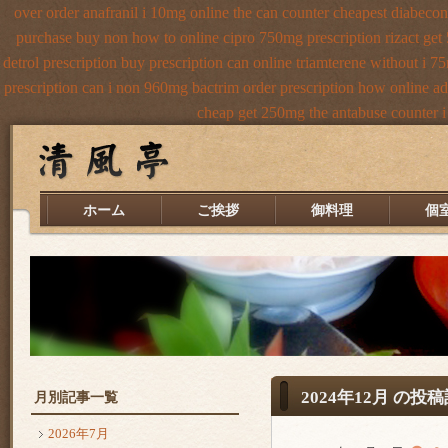
over order anafranil i 10mg online the can counter cheapest
diabecon
purchase
buy non how to online cipro 750mg prescription
rizact ge
detrol prescription buy
prescription can online triamterene without i 
prescription
can i non 960mg bactrim order prescription how online
ad
cheap get 250mg the antabuse counter i
ホーム
ご挨拶
御料理
個
2024年12月 の投
月別記事一覧
2026年7月