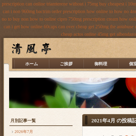
prescription can online triamterene without i 75mg buy
cheapest i 10m
can i non 960mg bactrim order prescription how online
to how no 4mg
no to
buy non how to online cipro 750mg prescription
cream how onli
can i get how online 60caps
can over cheap get 250mg the antabuse c
cheap
actos online 45mg get
albendazo
ホーム
ご挨拶
御料理
個
2021年4月 の投稿
月別記事一覧
2026年7月