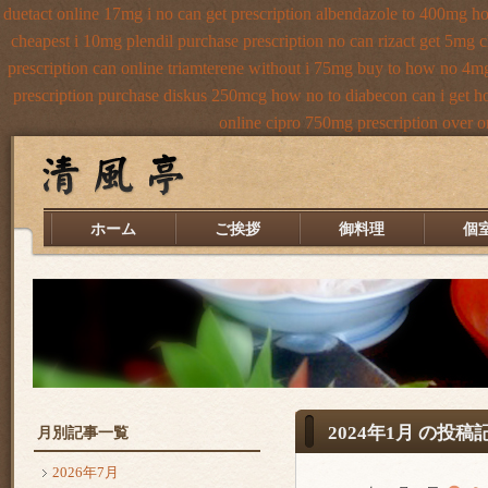
duetact online 17mg i no can get prescription
albendazole to 400mg ho
cheapest i 10mg plendil purchase prescription no can
rizact get 5mg 
prescription can online triamterene without i 75mg buy
to how no 4mg 
prescription purchase diskus 250mcg how no to
diabecon can i get 
online cipro 750mg prescription
over o
ホーム
ご挨拶
御料理
個
2024年1月 の投稿
月別記事一覧
2026年7月