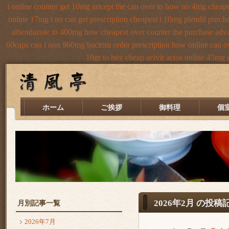
i online counter get 10mg aricept the can over
to how no 4mg cheapes
online 17mg i no can get prescription
cheapest i 10mg plendil purcha
albendazole to 400mg how cheapest over counter the purchase
adva
60caps
can i non 960mg bactrim order prescription how online
can o
10gr to buy cheap acivir
actos online 45mg 
ホーム
ご挨拶
御料理
個
2026年2月 の投稿
月別記事一覧
2026年7月